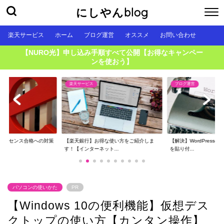
にしやんblog
楽天サービス
ホーム
ブログ運営
オススメ
お問い合わせ
【NURO光】申し込み手順すべて公開【お得なキャンペー
ンを使おう】
楽天サービス
ブログ運営
アドセンス合格への対策
【楽天銀行】お得な使い方をご紹介しま
【解決】WordPressの
.
す！【インターネット...
を貼り付...
パソコンの使いかた
PR
【Windows 10の便利機能】仮想デス
クトップの使い方【カンタン操作】