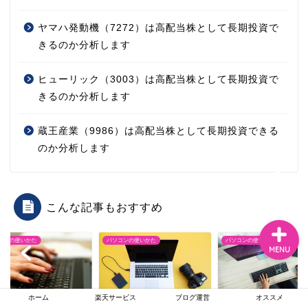
ヤマハ発動機（7272）は高配当株として長期投資で
きるのか分析します
ホーム
ヒューリック（3003）は高配当株として長期投資で
オススメ
きるのか分析します
楽天サービス
蔵王産業（9986）は高配当株として長期投資できる
のか分析します
ブログ運営
こんな記事もおすすめ
コンの使いかた
パソコンの使いかた
パソコンの使いかた
MENU
ホーム
楽天サービス
ブログ運営
オススメ
ショートカットキー】
【Macのスクリーンショ
【効率UP】ノートP